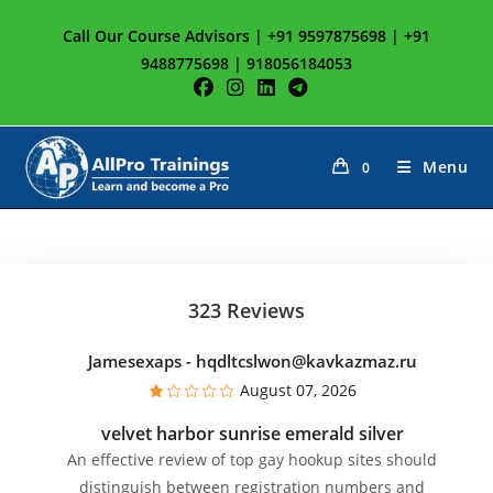
Skip
Call Our Course Advisors | +91 9597875698 | +91
to
9488775698 | 918056184053
content
Menu
0
323 Reviews
Jamesexaps
- hqdltcslwon@kavkazmaz.ru
August 07, 2026
velvet harbor sunrise emerald silver
An effective review of top gay hookup sites should
distinguish between registration numbers and