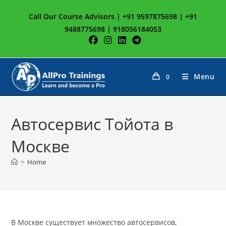
Skip
Call Our Course Advisors | +91 9597875698 | +91
to
9488775698 | 918056184053
content
Menu
0
Автосервис Тойота в
Москве
>
Home
В Москве существует множество автосервисов,