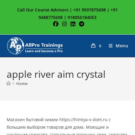
Skip
Call Our Course Advisors | +91 9597875698 | +91
to
9488775698 | 918056184053
content
Menu
0
apple river aim crystal
>
Home
Магазин бытовой химии https://himiya-v-dom.ru с
большим выбором товаров для дома. Моющие и
чистящие средства, стиральные порошки, гели, средства