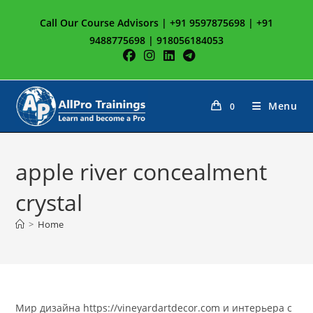
Skip
Call Our Course Advisors | +91 9597875698 | +91
to
9488775698 | 918056184053
content
Menu
0
apple river concealment
crystal
>
Home
Мир дизайна https://vineyardartdecor.com и интерьера с