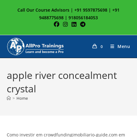
Skip
Call Our Course Advisors | +91 9597875698 | +91
to
9488775698 | 918056184053
content
Menu
0
apple river concealment
crystal
>
Home
Como investir em crowdfundingimobiliario-guide.com em