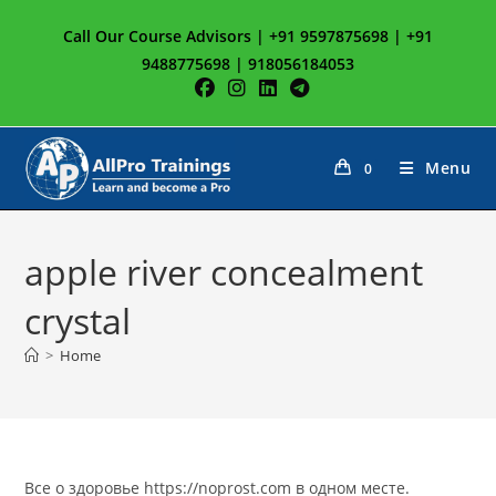
Skip
Call Our Course Advisors | +91 9597875698 | +91
to
9488775698 | 918056184053
content
Menu
0
apple river concealment
crystal
>
Home
Все о здоровье https://noprost.com в одном месте.