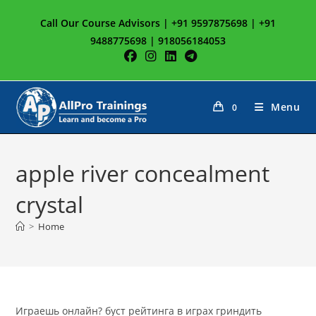
Skip
Call Our Course Advisors | +91 9597875698 | +91
to
9488775698 | 918056184053
content
Menu
0
apple river concealment
crystal
>
Home
Играешь онлайн? буст рейтинга в играх гриндить