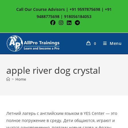
Skip
Call Our Course Advisors | +91 9597875698 | +91
to
9488775698 | 918056184053
content
Menu
0
apple river dog crystal
>
Home
Летний лагерь с английским языком в YES Center — это
полное погружение в среду. Дети общаются, играют и
учатся одновременно, поэтому новые слова и фразы