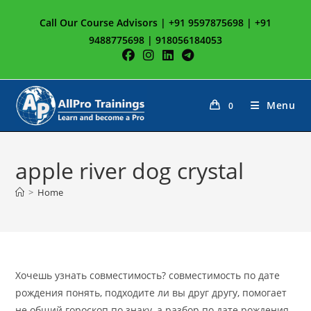
Skip
Call Our Course Advisors | +91 9597875698 | +91
to
9488775698 | 918056184053
content
Menu
0
apple river dog crystal
>
Home
Хочешь узнать совместимость? совместимость по дате
рождения понять, подходите ли вы друг другу, помогает
не общий гороскоп по знаку, а разбор по дате рождения