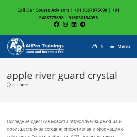
Skip
Call Our Course Advisors | +91 9597875698 | +91
to
9488775698 | 918056184053
content
Menu
0
apple river guard crystal
>
Home
Последние одесские новости https://dverikupe.od.ua и
происшествия за сегодня: оперативная информация о
событиях в Одессе и области, ДТП, происшествиях,