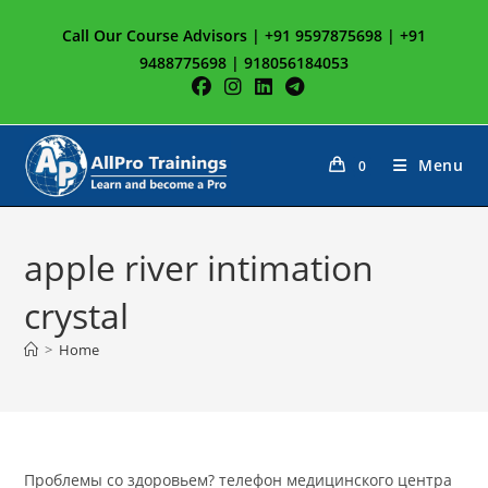
Skip
Call Our Course Advisors | +91 9597875698 | +91
to
9488775698 | 918056184053
content
Menu
0
apple river intimation
crystal
>
Home
Проблемы со здоровьем? телефон медицинского центра