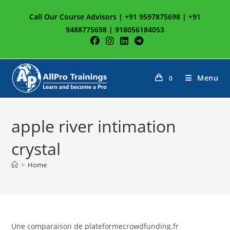
Skip
Call Our Course Advisors | +91 9597875698 | +91
to
9488775698 | 918056184053
content
Menu
0
apple river intimation
crystal
>
Home
Une comparaison de plateformecrowdfunding.fr