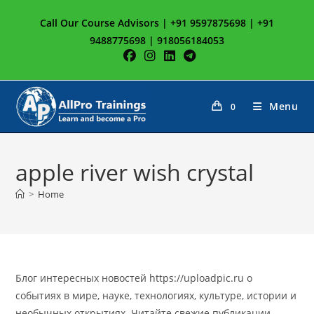
Skip
Call Our Course Advisors | +91 9597875698 | +91
to
9488775698 | 918056184053
content
Menu
0
apple river wish crystal
>
Home
Блог интересных новостей https://uploadpic.ru о
событиях в мире, науке, технологиях, культуре, истории и
необычных открытиях. Читайте свежие публикации,